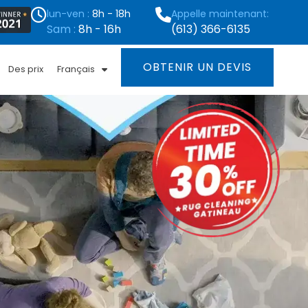
lun-ven :
8h - 18h
Appelle maintenant:
Sam :
8h - 16h
(613) 366-6135
OBTENIR UN DEVIS
Des prix
Français